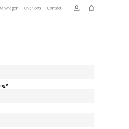
account
aanvragen
Over ons
Contact
ing
*