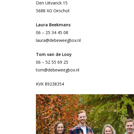
Den Uitvanck 15
5688 XG Oirschot
Laura Beekmans
06 – 25 34 45 08
laura@debeweegbox.nl
Tom van de Looy
06 – 52 55 69 25
tom@debeweegbox.nl
KVK 89238354