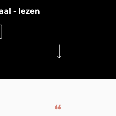
aal - lezen
Navigate to the next section
“