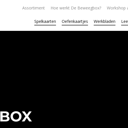
Assortiment
Hoe werkt De Beweegbox?
Workshop 
Spelkaarten
Oefenkaartjes
Werkbladen
Lee
GBOX