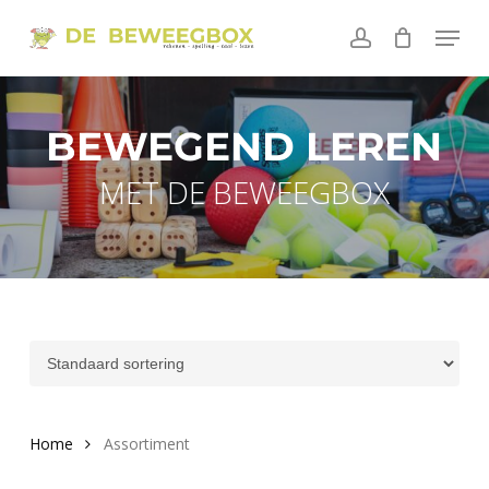
Skip
Menu
to
account
main
content
BEWEGEND LEREN
MET DE BEWEEGBOX
Home
Assortiment