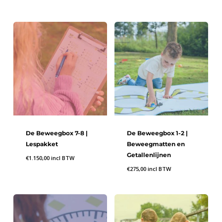
De Beweegbox 7-8 |
De Beweegbox 1-2 |
Lespakket
Beweegmatten en
Getallenlijnen
€
1.150,00
incl BTW
€
275,00
incl BTW