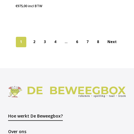
€
975,00
incl BTW
1
2
3
4
…
6
7
8
Next
Hoe werkt De Beweegbox?
Over ons