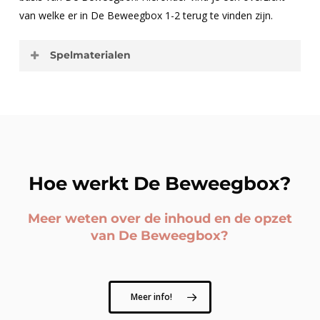
van welke er in De Beweegbox 1-2 terug te vinden zijn.
Spelmaterialen
1 st.
– vormenmat
1 st.
– mini slangenmat
1 st.
– getallenlijn t/m 20 – zijwaarts
1 st.
– getallenlijn t/m 20 – voorwaarts
1 st.
– getallenlijn leeg met lijnen
Hoe werkt De Beweegbox?
Meer weten over de inhoud en de opzet
van De Beweegbox?
Meer info!