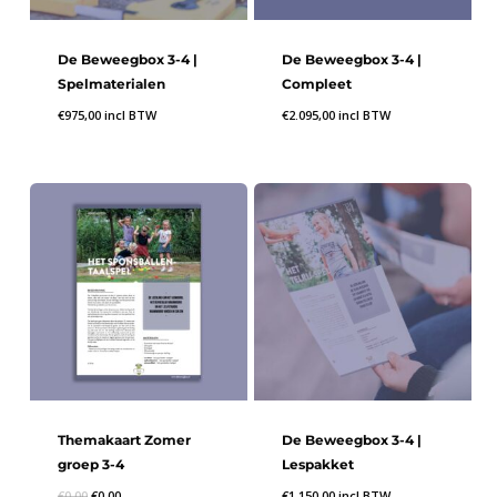
De Beweegbox 3-4 |
De Beweegbox 3-4 |
Spelmaterialen
Compleet
€
975,00
incl BTW
€
2.095,00
incl BTW
Themakaart Zomer
De Beweegbox 3-4 |
groep 3-4
Lespakket
€
0,00
€
0,00
€
1.150,00
incl BTW