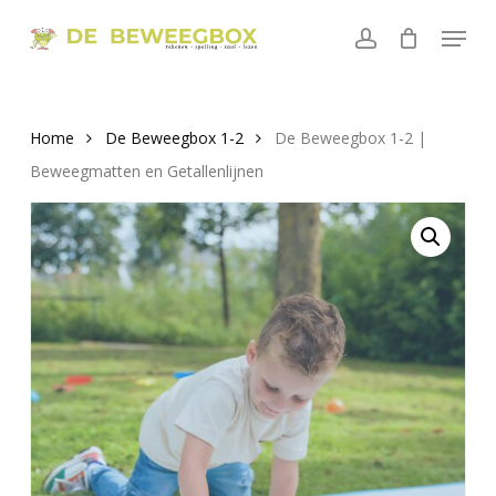
Skip
Menu
to
account
main
content
Home
De Beweegbox 1-2
De Beweegbox 1-2 |
Beweegmatten en Getallenlijnen