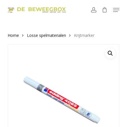
Skip
Menu
to
account
main
content
Home
Losse spelmaterialen
Krijtmarker