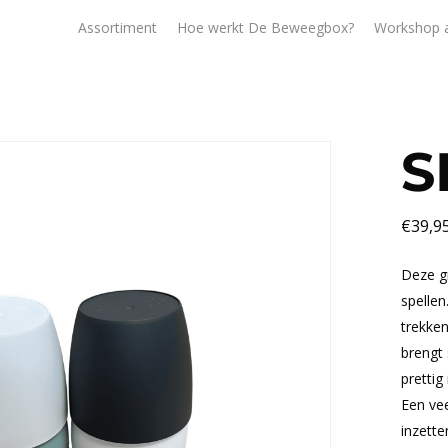
Assortiment
Hoe werkt De Beweegbox?
Workshop 
S
€
39,9
Deze gr
spellen
trekken
brengt 
prettig
Een vee
inzette