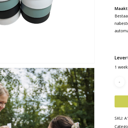
Maakt 
Bestaan
nabeste
automa
..
Levert
1 week
SKU:
A
Catego