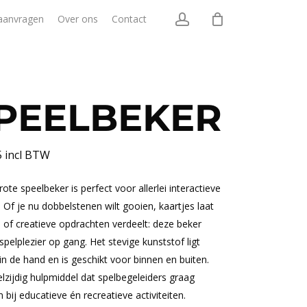
account
aanvragen
Over ons
Contact
PEELBEKER
5
incl BTW
ote speelbeker is perfect voor allerlei interactieve
. Of je nu dobbelstenen wilt gooien, kaartjes laat
 of creatieve opdrachten verdeelt: deze beker
spelplezier op gang. Het stevige kunststof ligt
 in de hand en is geschikt voor binnen en buiten.
lzijdig hulpmiddel dat spelbegeleiders graag
n bij educatieve én recreatieve activiteiten.