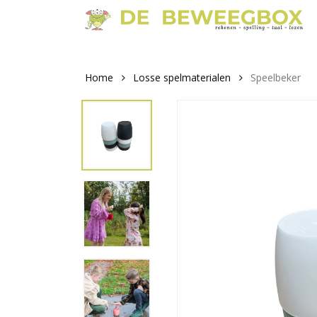
Skip
to
main
content
Home
Losse spelmaterialen
Speelbeker