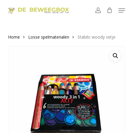
Skip
Menu
to
account
main
content
Home
Losse spelmaterialen
Stabilo woody setje