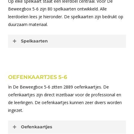
Op elke spelkaart staat een leerdoel centraal. Voor De
Beweegbox 5-6 zijn 80 spelkaarten ontwikkeld. Alle
leerdoelen lees je hieronder. De spelkaarten zijn bedrukt op
duurzaam materiaal.
Spelkaarten
B56K01
– De leerling kan de waarde van cijfers in
driecijferige getallen bepalen
B56K02
– De leerling kan getallen tot 1000
OEFENKAARTJES 5-6
uitspreken in woorden en ze uitschrijven in letters
B56K03
– De leerling kan verder- en terugtellen met
In De Beweegbox 5-6 zitten 2889 oefenkaartjes. De
sprongen van 1, 2, 5, 10, 25, 50 en 100 op de
oefenkaartjes zijn direct inzetbaar voor de professional en
getallenlijn tot 1000
de leerlingen. De oefenkaartjes kunnen zeer divers worden
B56K04
– De leerling kan getallen tussen twee
ingezet.
andere getallen plaatsen op de getallenlijn tot
100.000
Oefenkaartjes
B56K05
– De leerling kan getallen aanvullen tot