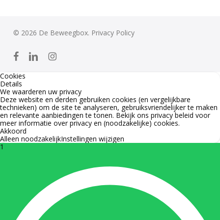
eindigen met ‘s correct schrijven
B56K69
– De leerling kan woorden met -tie- correct
© 2026 De Beweegbox.
Privacy Policy
schrijven
B56K70
– De leerling kan woorden met -teit- of -
facebook
linkedin
instagram
heid- correct schrijven
B56K71
– De leerling kan sterke en zwakke
Cookies
Details
werkwoorden benoemen
We waarderen uw privacy
Deze website en derden gebruiken cookies (en vergelijkbare
B56K72
– De leerling kan een zin in de
technieken) om de site te analyseren, gebruiksvriendelijker te maken
tegenwoordige tijd omzetten in de verleden tijd en
en relevante aanbiedingen te tonen. Bekijk ons
privacy beleid
voor
meer informatie over privacy en (noodzakelijke) cookies.
andersom
Akkoord
Alleen noodzakelijk
Instellingen wijzigen
B56K73
– De leerling kan letterlijk en figuurlijk
1
taalgebruik herkennen in een zin
B56K74
– De leerling heeft kennis van
spreekwoorden en gezegden
B56K75
– De leerling kan de leestekens . , : ‘ ‘ ! ?
plaatsen in een zin
B56K76
– De leerling kan woorden in enkelvoud