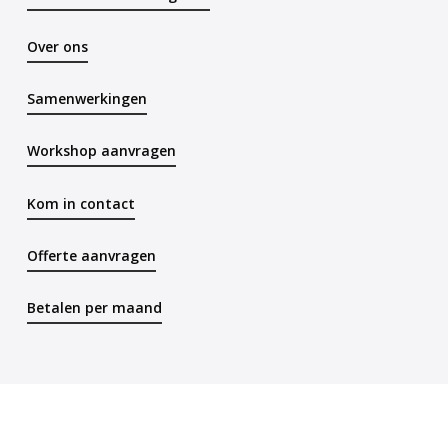
gesloten lettergreep correct schrijven
B56K60
– De leerling kan woorden waarbij de f in
Over ons
een v verandert correct schrijven
B56K61
– De leerling kan woorden waarbij de s in
Samenwerkingen
een z verandert correct schrijven
B56K62
– De leerling kan woorden met -em-, -
Workshop aanvragen
elen-, -enen- of -eren- correct schrijven
B56K63
– De leerling kan woorden die eindigen op -
Kom in contact
ig of -lijk correct schrijven
B56K64
– De leerling kan woorden met de -i- die
Offerte aanvragen
klinkt als -ie- correct schrijven
B56K65
– De leerling kan woorden met een -c- die
Betalen per maand
klinkt als -s- correct schrijven
B56K66
– De leerling kan woorden met een -c- die
klinkt als -k- correct schrijven
B56K67
– De leerling kan woorden met -ge- die
klinkt als -zj(u)- correct schrijven
B56K68
– De leerling kan woorden die beginnen of