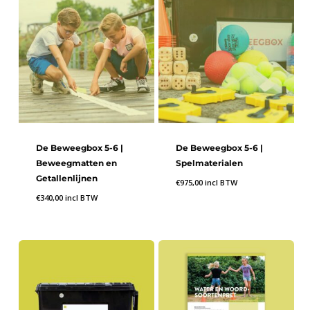
B56K43
– De leerling kan gepast betalen met
munten en/of biljetten
B56K44
– De leerling kan het totaalbedrag bepalen
van een aantal munten en/of biljetten
B56K45
– De leerling kan woorden met -sch- of -
schr- correct schrijven
B56K46
– De leerling kan woorden met -ng- of -nk-
correct schrijven
De Beweegbox 5-6 |
De Beweegbox 5-6 |
B56K47
– De leerling kan verkleinwoorden die
Beweegmatten en
Spelmaterialen
eindigen op -je, -pje of -etje correct schrijven
Getallenlijnen
€
975,00
incl BTW
B56K48
– De leerling kan woorden met ge-, be- of
€
340,00
incl BTW
ver- correct schrijven
B56K49
– De leerling kan woorden met -ei- en -ij-
correct schrijven
B56K50
– De leerling kan woorden met -aai-, -ooi-,
of -oei- correct schrijven
B56K51
– De leerling kan samengestelde woorden