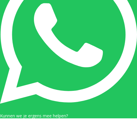
omzetten in meervoud en andersom
B56K77
– De leerling kan van twee zinnen één zin
maken met een voegwoord
B56K78
– De leerling kan de persoonsvorm en het
onderwerp vinden in een zin
B56K79
– De leerling kan de woordsoorten
lidwoord, werkwoord en zelfstandig naamwoord
aanwijzen in een zin
B56K80
– De leerling kan de woordsoorten
lidwoord, werkwoord, bijvoeglijk naamwoord,
zelfstandig naamwoord en voorzetsel aanwijzen in
een zin
Kunnen we je ergens mee helpen?