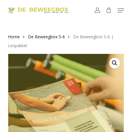
Skip
Menu
to
account
main
content
Home
De Beweegbox 5-6
De Beweegbox 5-6 |
Lespakket