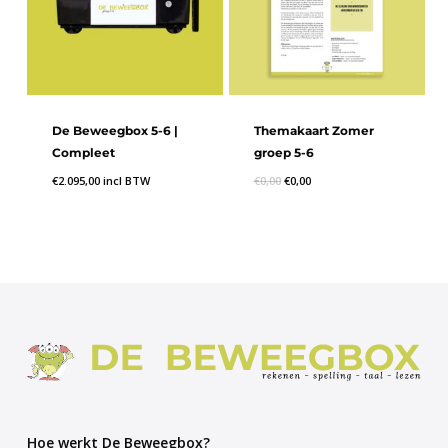
met twee medeklinkers achter elkaar correct
schrijven
B56K52
– De leerling kan woorden met -eer-, -oor-
of -eur- correct schrijven
B56K53
– De leerling kan woorden met -eeuw, -
De Beweegbox 5-6 |
Themakaart Zomer
ieuw of -uw correct schrijven
Compleet
groep 5-6
B56K54
– De leerling kan woorden met -a-, -o- of -
€
2.095,00
incl BTW
€
0,00
€
0,00
u- correct schrijven
B56K55
– De leerling kan woorden met -au-, -auw-,
-ou- of -ouw- correct schrijven
B56K56
– De leerling kan woorden met -ch- of -cht-
correct schrijven
B56K57
– De leerling kan woorden met de -d- die
klinkt als -t- correct schrijven
B56K58
– De leerling kan woorden met een open
lettergreep correct schrijven
B56K59
– De leerling kan woorden met een
Hoe werkt De Beweegbox?