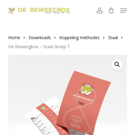
Skip
Menu
to
account
main
content
Home
Downloads
Koppeling methodes
Staal
De Beweegbox – Staal Groep 7