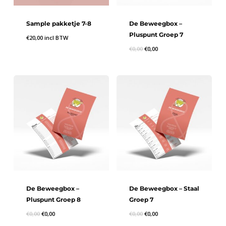
Sample pakketje 7-8
De Beweegbox –
Pluspunt Groep 7
€
20,00
incl BTW
€
0,00
€
0,00
De Beweegbox –
De Beweegbox – Staal
Pluspunt Groep 8
Groep 7
€
0,00
€
0,00
€
0,00
€
0,00