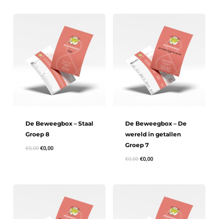
De Beweegbox – Staal
De Beweegbox – De
Groep 8
wereld in getallen
Groep 7
€
0,00
€
0,00
€
0,00
€
0,00