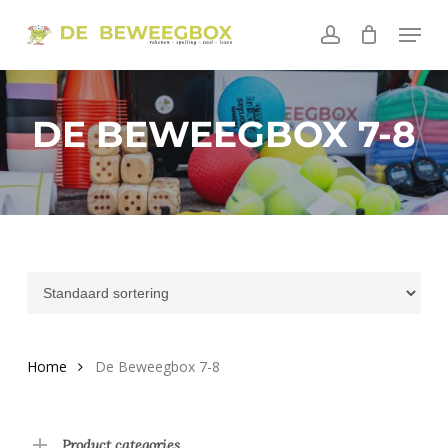
Skip
Menu
to
account
main
content
DE BEWEEGBOX 7-8
Home
De Beweegbox 7-8
Product categories