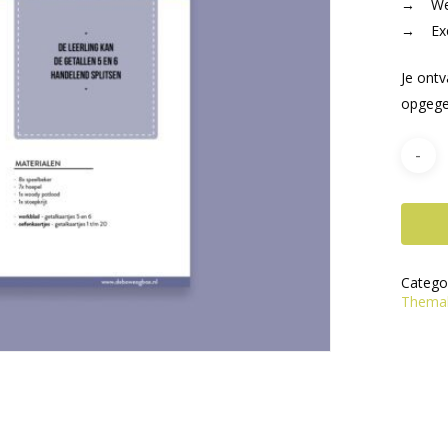
→ Werk
→ Excl.
Je ont
opgege
Catego
Thema