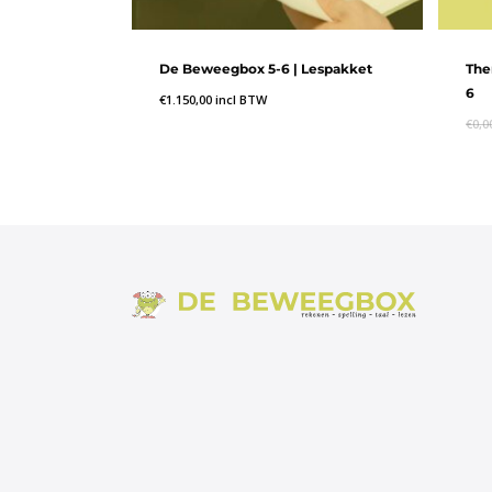
De Beweegbox 5-6 | Lespakket
The
6
€
1.150,00
incl BTW
€
0,0