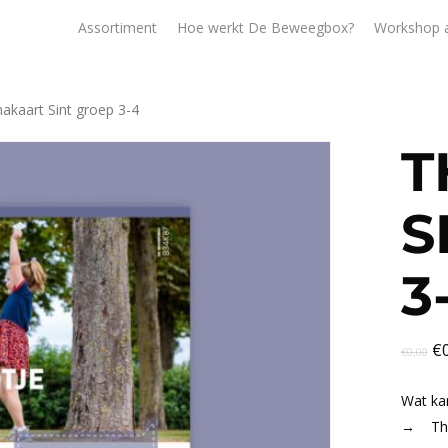
Assortiment
Hoe werkt De Beweegbox?
Workshop 
kaart Sint groep 3-4
T
S
3
€
€
0,00
Wat ka
→ Them