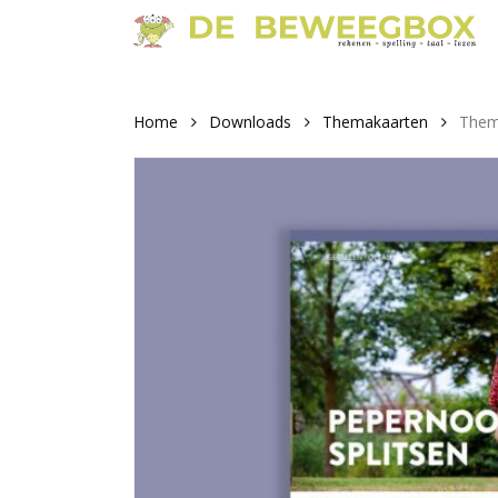
Skip
to
main
content
Home
Downloads
Themakaarten
Thema