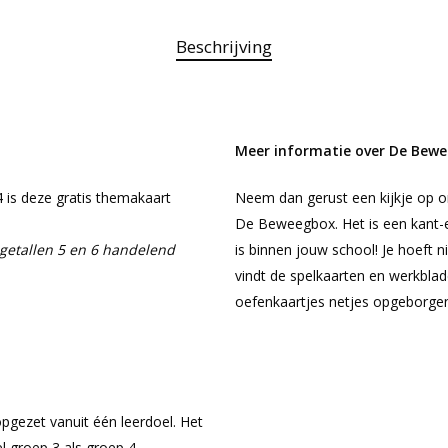
Beschrijving
Meer informatie over De Bew
4 is deze gratis themakaart
Neem dan gerust een kijkje op 
De Beweegbox. Het is een kant-en
 getallen 5 en 6 handelend
is binnen jouw school! Je hoeft n
vindt de spelkaarten en werkblad
oefenkaartjes netjes opgeborge
opgezet vanuit één leerdoel. Het
l groep 3 als groep 4.