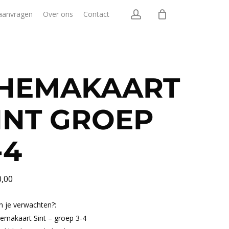
account
aanvragen
Over ons
Contact
HEMAKAART
INT GROEP
-4
0,00
n je verwachten?:
akaart Sint – groep 3-4